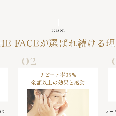
reason
HE FACEが選ばれ続ける
02
リピート率95％
金額以上の効果と感動
方な
オー