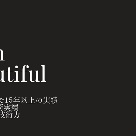
n
tiful
で15年以上の実績
術実績
技術力