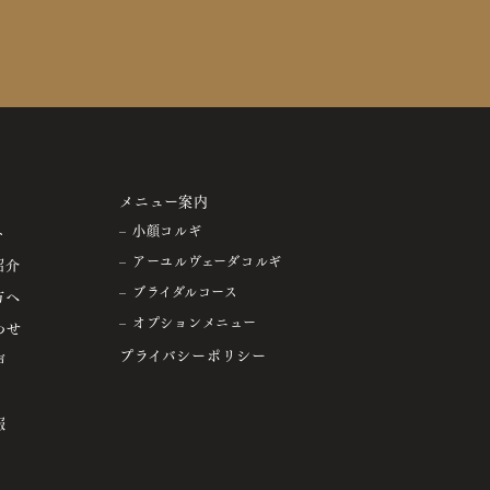
メニュー案内
ト
– 小顔コルギ
– アーユルヴェーダコルギ
紹介
– ブライダルコース
方へ
– オプションメニュー
わせ
プライバシーポリシー
声
報